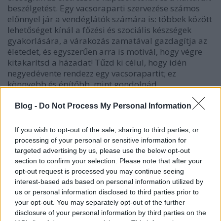
beszélgetést. Egy vacsoraparti szervezése számos
előnnyel jár a vendéglátók számára is: többek között
lehetőséget kínál a főzési és szociális készségek
gyakorlására, a várakozás zamatával gazdagítja az
életedet, és egyszerűen arra is motivál, hogy végre
kitakarítsd a házadat! Tűzd ki célul, hogy idén
negyedévente rendezz egy vacsorapartit; ez
könnyebb és építőbb, mint gondolnád.
Blog -
Do Not Process My Personal Information
8. Minden nap tegyél egy rövid sétát
A filozófusok Arisztotelésztől Nietzschéig nem
If you wish to opt-out of the sale, sharing to third parties, or
véletlenül voltak elkötelezett sétálók: a séta kitisztítja
processing of your personal or sensitive information for
az elmét,
segít megoldani a problémákat
, és
targeted advertising by us, please use the below opt-out
felismeréseket generál. Erling Kagge felfedező
section to confirm your selection. Please note that after your
szerint a séta ráadásul lelassítja az időt, és
opt-out request is processed you may continue seeing
emlékezetesebbé teszi az életedet. És persze a test
interest-based ads based on personal information utilized by
megmozgatása jót tesz az egészségnek. Szóval tegyél
us or personal information disclosed to third parties prior to
egy rövid sétát minden nap, bármilyen is az
your opt-out. You may separately opt-out of the further
időjárás.
disclosure of your personal information by third parties on the