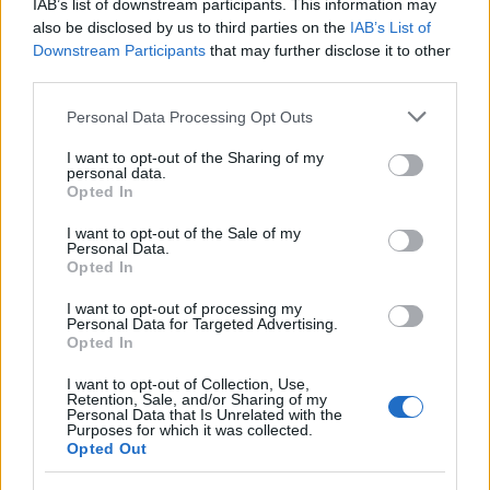
IAB’s list of downstream participants. This information may
also be disclosed by us to third parties on the
IAB’s List of
9. Napló
Downstream Participants
that may further disclose it to other
Lehet, hogy a naplóírás nem mindenkinek való (ezt a
third parties.
szokást pl én abbahagytam), de sokan hatékony
módszernek találják arra, hogy kognitívan és
Please note that this website/app uses one or more Google
Personal Data Processing Opt Outs
services and may gather and store information including but
érzelmileg feldolgozzák mindazt, amin
not limited to your visit or usage behaviour. You may click to
I want to opt-out of the Sharing of my
keresztülmennek. Az írás megköveteli, hogy
personal data.
grant or deny consent to Google and its third-party tags to
logikusan és lineárisan gondolkodj, ami különösen
Opted In
use your data for below specified purposes in below Google
hasznos az olyan dolgok, mint a depresszió és a düh
consent section.
perspektívába helyezésében. Naplózz olyan módon,
I want to opt-out of the Sale of my
Personal Data.
ami neked megfelel: Írd le, mi történt aznap; írd le,
Opted In
miért vagy hálás. Írj spontán; írj előre meghatározott
felkérések alapján (ezekből két készletet
itt
és
itt
I want to opt-out of processing my
Personal Data for Targeted Advertising.
találsz). Írj egy bekezdést; írj egyetlen mondatot.
Opted In
10. Tervezd meg a hétvégéidet
I want to opt-out of Collection, Use,
Retention, Sale, and/or Sharing of my
Personal Data that Is Unrelated with the
A tervezésről gyakran csak a hétköznapokra
Purposes for which it was collected.
gondolunk (amelyek ütemezése valóban hasznos
Opted Out
lehet), míg a szabadidőnek teljesen spontánnak kell