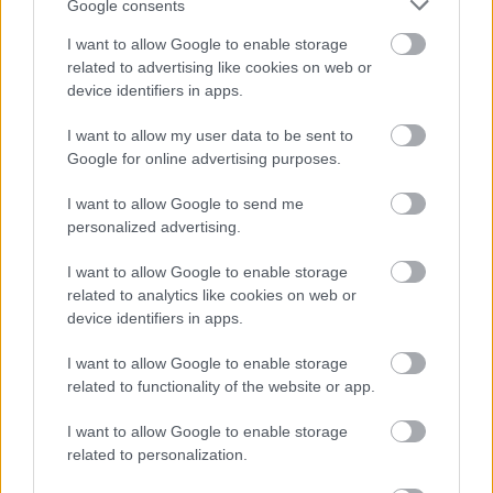
lennie. De mindenki élettapasztalata azt mutatja,
Google consents
hogy a jó időtöltés jellemzően nem csak úgy
I want to allow Google to enable storage
megtörténik; ha a véletlenre bízzuk magunkat, a
related to advertising like cookies on web or
szabadidőnket végül átadjuk a tehetetlenségnek, és
device identifiers in apps.
a végén nem sok mindent csinálunk. Vegyünk tehát
példát Ernest Hemingwaytől, és szándékosan
I want to allow my user data to be sent to
tervezzük meg a hétvégéinket, és mindig legyen egy
Google for online advertising purposes.
ötletünk néhány szórakoztató dologról, amit
szívesen csinálnánk, amikor nekivágunk. (Ha
I want to allow Google to send me
házasok vagytok, nagyon ajánljuk, hogy ezt a
personalized advertising.
tervezést a heti házaspáros randitok során
végezzétek el). Könnyebben nézel majd szembe a
I want to allow Google to enable storage
hétfővel, ha valóban a legtöbbet hoztad ki a
related to analytics like cookies on web or
szombatból/vasárnapból.
device identifiers in apps.
I want to allow Google to enable storage
11. Kapcsold ki az értesítéseket a
related to functionality of the website or app.
telefonodon
Ha eleged van abból, hogy a telefonod elvonja a
I want to allow Google to enable storage
figyelmedet, de még nem kapcsoltad ki az
related to personalization.
értesítéseket, akkor még nem kezdtél el