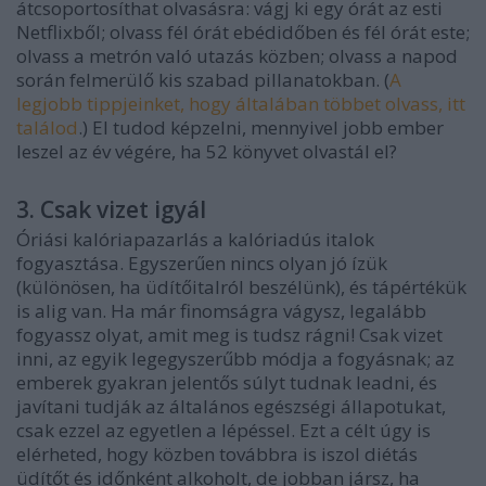
átcsoportosíthat olvasásra: vágj ki egy órát az esti
Netflixből; olvass fél órát ebédidőben és fél órát este;
olvass a metrón való utazás közben; olvass a napod
során felmerülő kis szabad pillanatokban. (
A
legjobb tippjeinket, hogy általában többet olvass, itt
találod
.) El tudod képzelni, mennyivel jobb ember
leszel az év végére, ha 52 könyvet olvastál el?
3. Csak vizet igyál
Óriási kalóriapazarlás a kalóriadús italok
fogyasztása. Egyszerűen nincs olyan jó ízük
(különösen, ha üdítőitalról beszélünk), és tápértékük
is alig van. Ha már finomságra vágysz, legalább
fogyassz olyat, amit meg is tudsz rágni! Csak vizet
inni, az egyik legegyszerűbb módja a fogyásnak; az
emberek gyakran jelentős súlyt tudnak leadni, és
javítani tudják az általános egészségi állapotukat,
csak ezzel az egyetlen a lépéssel. Ezt a célt úgy is
elérheted, hogy közben továbbra is iszol diétás
üdítőt és időnként alkoholt, de jobban jársz, ha