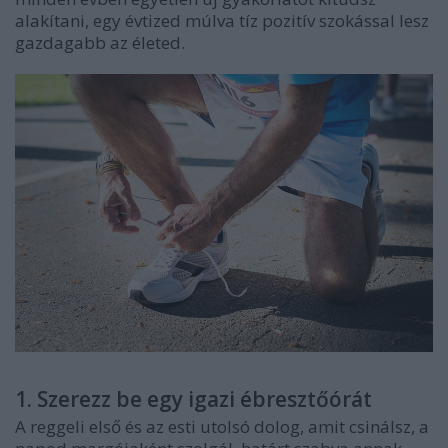
alakítani, egy évtized múlva tíz pozitív szokással lesz
gazdagabb az életed.
1. Szerezz be egy igazi ébresztőórát
A reggeli első és az esti utolsó dolog, amit csinálsz, a