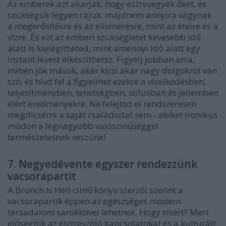
Az emberek azt akarják, hogy észrevegyék őket, és
szükségük legyen rájuk; majdnem annyira vágynak
a megerősítésre és az elismerésre, mint az ételre és a
vízre. És ezt az emberi szükségletet kevesebb idő
alatt is kielégítheted, mint amennyi idő alatt egy
instant levest elkészíthetsz. Figyelj jobban arra,
miben jók mások, akár kicsi akár nagy dolgokról van
szó, és hívd fel a figyelmet ezekre a viselkedésben,
teljesítményben, tehetségben, stílusban és jellemben
elért eredményekre. Ne felejtsd el rendszeresen
megdicsérni a saját családodat sem - akiket ironikus
módon a legnagyobb valószínűséggel
természetesnek veszünk!
7. Negyedévente egyszer rendezzünk
vacsorapartit
A Brunch Is Hell című könyv szerzői szerint a
vacsorapartik éppen az egészséges modern
társadalom sarokkövei lehetnek. Hogy miért? Mert
elősegítik az életreszóló kapcsolatokat és a kulturált