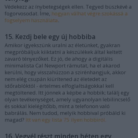
Védekezz az ínybetegségek ellen. Tegyed büszkévé a
fogorvosodat. Íme,
hogyan válhat végre szokássá a
fogselyem használata
.
15. Kezdj bele egy új hobbiba
Amikor igyekszünk uralni az életünket, gyakran
megpróbáljuk kiiktatni a készülékek által keltett
zavaró tényezőket. Ez jó, de ahogy a digitális
minimalista Cal Newport rámutat, ha el akarod
kerülni, hogy visszahúzzon a szirénhangjuk, akkor
nem elég csupán kiürítened az életedet az
időrablóktól - értelmes elfoglaltságokkal kell
megtöltened. Itt jönnek a képbe a hobbik; találj egy
olyan tevékenységet, amely ugyanolyan lebilincselő
és sokkal kielégítőbb, mint a telefonon való
babrálás. Nem tudod, melyik hobbival próbáld ki
magad?
Itt van egy lista 75 ilyen hobbiról.
16. Vegyél részt minden héten egy