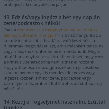
erőteljes lelki előnyökkel is járjon.
13. Edz és/vagy ingázz a hét egy napján
zene/podcastok nélkül
Csak a
csendben és a magányban halljuk meg az
élet legfontosabb "hangjait"
- a belső hangunkat, a
kreatív inspirációt, a hivatásra való késztetést, a
dilemmák megoldását, azt, amit másokért tehetünk
vagy másoknak fontos lenne elmondanunk. Mégis
általában annyi zaj vesz körül bennünket, hogy ezek
a kritikus üzenetek soha nem jutnak el hozzánk.
Hogy otthonosan mozogjon ezekben a jelzésekben,
szánjon hetente egy kis csendes időt edzés vagy
ingázás közben, amikor zene, podcastok vagy
bármilyen más, ember által létrehozott statikus zaj
nélkül tölt.
14. Kezdj el fogselymet használni. Ezúttal
tényleg.