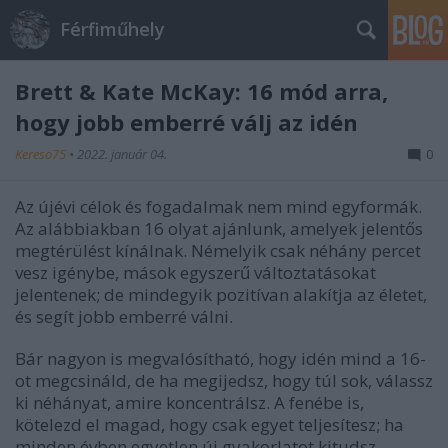
Férfiműhely
Brett & Kate McKay: 16 mód arra,
hogy jobb emberré válj az idén
Kereso75
•
2022. január 04.
0
Az újévi célok és fogadalmak nem mind egyformák.
Az alábbiakban 16 olyat ajánlunk, amelyek jelentős
megtérülést kínálnak. Némelyik csak néhány percet
vesz igénybe, mások egyszerű változtatásokat
jelentenek; de mindegyik pozitívan alakítja az életet,
és segít jobb emberré válni.
Bár nagyon is megvalósítható, hogy idén mind a 16-
ot megcsináld, de ha megijedsz, hogy túl sok, válassz
ki néhányat, amire koncentrálsz. A fenébe is,
kötelezd el magad, hogy csak egyet teljesítesz; ha
minden évben egyetlen új gyakorlatot kitudsz