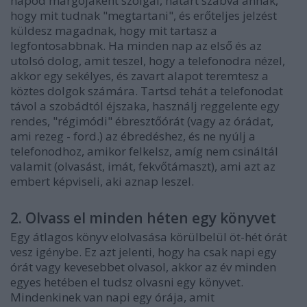
napod margójaként szolgál, határt szabva annak,
hogy mit tudnak "megtartani", és erőteljes jelzést
küldesz magadnak, hogy mit tartasz a
legfontosabbnak. Ha minden nap az első és az
utolsó dolog, amit teszel, hogy a telefonodra nézel,
akkor egy sekélyes, és zavart alapot teremtesz a
köztes dolgok számára. Tartsd tehát a telefonodat
távol a szobádtól éjszaka, használj reggelente egy
rendes, "régimódi" ébresztőórát (vagy az órádat,
ami rezeg - ford.) az ébredéshez, és ne nyúlj a
telefonodhoz, amikor felkelsz, amíg nem csináltál
valamit (olvasást, imát, fekvőtámaszt), ami azt az
embert képviseli, aki aznap leszel.
2. Olvass el minden héten egy könyvet
Egy átlagos könyv elolvasása körülbelül öt-hét órát
vesz igénybe. Ez azt jelenti, hogy ha csak napi egy
órát vagy kevesebbet olvasol, akkor az év minden
egyes hetében el tudsz olvasni egy könyvet.
Mindenkinek van napi egy órája, amit