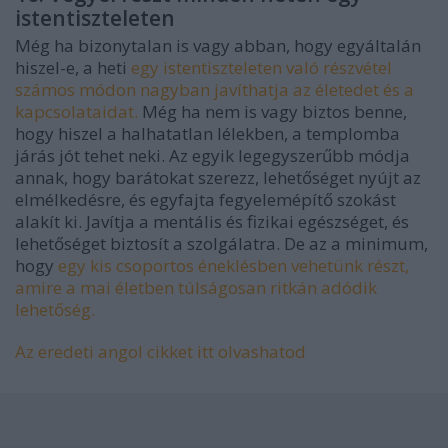
istentiszteleten
Még ha bizonytalan is vagy abban, hogy egyáltalán
hiszel-e, a heti
egy istentiszteleten való részvétel
számos módon nagyban javíthatja az életedet és a
kapcsolataidat.
Még ha nem is vagy biztos benne,
hogy hiszel a halhatatlan lélekben, a templomba
járás jót tehet neki. Az egyik legegyszerűbb módja
annak, hogy barátokat szerezz, lehetőséget nyújt az
elmélkedésre, és egyfajta fegyelemépítő szokást
alakít ki. Javítja a mentális és fizikai egészséget, és
lehetőséget biztosít a szolgálatra. De az a minimum,
hogy
egy kis csoportos éneklésben vehetünk részt,
amire a mai életben túlságosan ritkán adódik
lehetőség.
Az eredeti angol cikket itt olvashatod