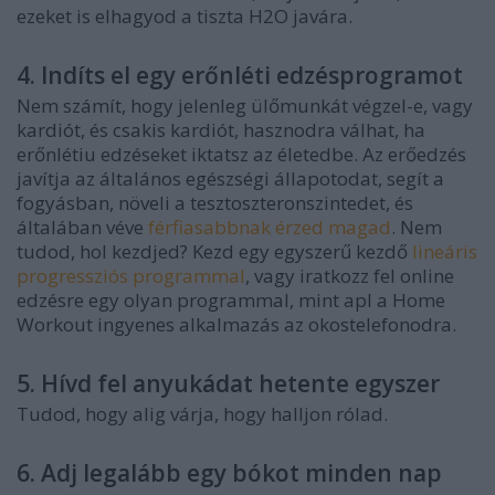
ezeket is elhagyod a tiszta H2O javára.
4. Indíts el egy erőnléti edzésprogramot
Nem számít, hogy jelenleg ülőmunkát végzel-e, vagy
kardiót, és csakis kardiót, hasznodra válhat, ha
erőnlétiu edzéseket iktatsz az életedbe. Az erőedzés
javítja az általános egészségi állapotodat, segít a
fogyásban, növeli a tesztoszteronszintedet, és
általában véve
férfiasabbnak érzed magad
. Nem
tudod, hol kezdjed? Kezd egy egyszerű kezdő
lineáris
progressziós programmal
, vagy iratkozz fel online
edzésre egy olyan programmal, mint apl a Home
Workout ingyenes alkalmazás az okostelefonodra.
5. Hívd fel anyukádat hetente egyszer
Tudod, hogy alig várja, hogy halljon rólad.
6. Adj legalább egy bókot minden nap